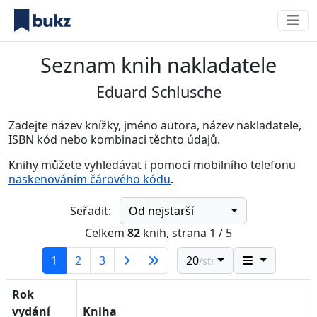
Seznam knih nakladatele
Eduard Schlusche
Zadejte název knížky, jméno autora, název nakladatele,
ISBN kód nebo kombinaci těchto údajů.
Knihy můžete vyhledávat i pomocí mobilního telefonu
naskenováním čárového kódu
.
Od nejstarší
Seřadit:
Celkem
82
knih, strana 1 / 5
(current)
1
2
3
20
/str.
Rok
vydání
Kniha