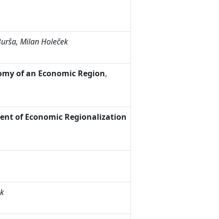
 Burša, Milan Holeček
onomy of an Economic Region
,
ment of Economic Regionalization
ek