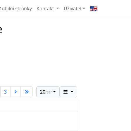
obilní stránky
Kontakt
Uživatel
e
nt)
3
20
/str.