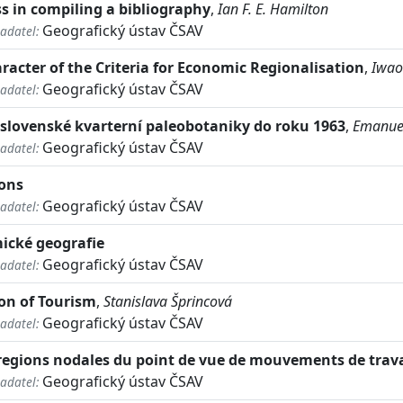
s in compiling a bibliography
,
Ian F. E. Hamilton
Geografický ústav ČSAV
adatel:
aracter of the Criteria for Economic Regionalisation
,
Iwa
Geografický ústav ČSAV
adatel:
oslovenské kvarterní paleobotaniky do roku 1963
,
Emanuel
Geografický ústav ČSAV
adatel:
ions
Geografický ústav ČSAV
adatel:
ické geografie
Geografický ústav ČSAV
adatel:
on of Tourism
,
Stanislava Šprincová
Geografický ústav ČSAV
adatel:
regions nodales du point de vue de mouvements de trava
Geografický ústav ČSAV
adatel: