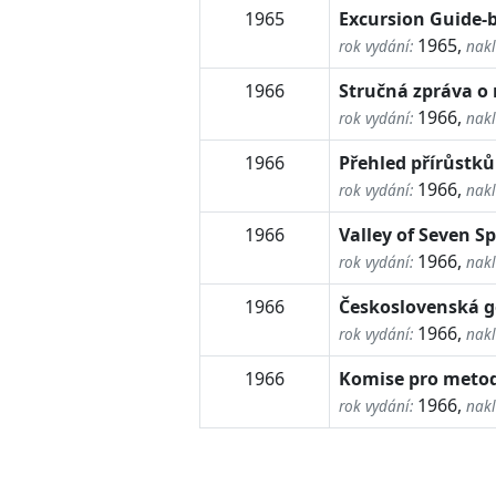
1965
Excursion Guide-
1965,
rok vydání:
nakl
1966
Stručná zpráva o n
1966,
rok vydání:
nakl
1966
Přehled přírůstků
1966,
rok vydání:
nakl
1966
Valley of Seven S
1966,
rok vydání:
nakl
1966
Československá ge
1966,
rok vydání:
nakl
1966
Komise pro metod
1966,
rok vydání:
nakl