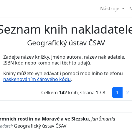
Nástroje
M
Seznam knih nakladatel
Geografický ústav ČSAV
Zadejte název knížky, jméno autora, název nakladatele,
ISBN kód nebo kombinaci těchto údajů.
Knihy můžete vyhledávat i pomocí mobilního telefonu
naskenováním čárového kódu
.
(curre
Celkem
142
knih, strana 1 / 8
1
2
rmních rostlin na Moravě a ve Slezsku
,
Jan Šmarda
Geografický ústav ČSAV
adatel: