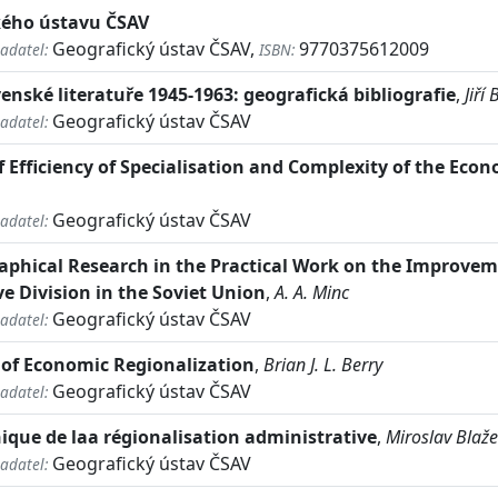
kého ústavu ČSAV
Geografický ústav ČSAV,
9770375612009
adatel:
ISBN:
enské literatuře 1945-1963: geografická bibliografie
,
Jiří
Geografický ústav ČSAV
adatel:
 Efficiency of Specialisation and Complexity of the Ec
Geografický ústav ČSAV
adatel:
aphical Research in the Practical Work on the Improve
e Division in the Soviet Union
,
A. A. Minc
Geografický ústav ČSAV
adatel:
of Economic Regionalization
,
Brian J. L. Berry
Geografický ústav ČSAV
adatel:
que de laa régionalisation administrative
,
Miroslav Blaž
Geografický ústav ČSAV
adatel: