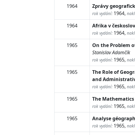
1964
Zprávy geografic
1964,
rok vydání:
nakl
1964
Afrika v českoslov
1964,
rok vydání:
nakl
1965
On the Problem of
Stanislav Adamčík
1965,
rok vydání:
nakl
1965
The Role of Geogr
and Administrativ
1965,
rok vydání:
nakl
1965
The Mathematics 
1965,
rok vydání:
nakl
1965
Analyse géographi
1965,
rok vydání:
nakl