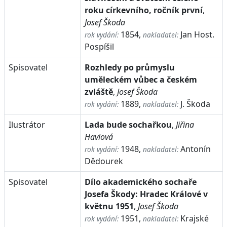
roku církevního, ročník první
,
Josef Škoda
1854,
Jan Host.
rok vydání:
nakladatel:
Pospíšil
Spisovatel
Rozhledy po průmyslu
uměleckém vůbec a českém
zvláště
,
Josef Škoda
1889,
J. Škoda
rok vydání:
nakladatel:
Ilustrátor
Lada bude sochařkou
,
Jiřina
Havlová
1948,
Antonín
rok vydání:
nakladatel:
Dědourek
Spisovatel
Dílo akademického sochaře
Josefa Škody: Hradec Králové v
květnu 1951
,
Josef Škoda
1951,
Krajské
rok vydání:
nakladatel: