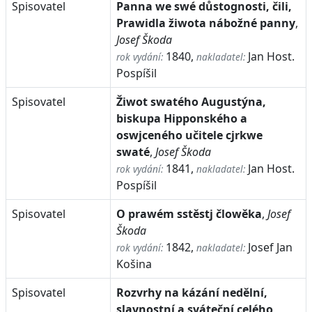
Spisovatel
Panna we swé důstognosti, čili,
Prawidla žiwota nábožné panny
,
Josef Škoda
1840,
Jan Host.
rok vydání:
nakladatel:
Pospíšil
Spisovatel
Žiwot swatého Augustýna,
biskupa Hipponského a
oswjceného učitele cjrkwe
swaté
,
Josef Škoda
1841,
Jan Host.
rok vydání:
nakladatel:
Pospíšil
Spisovatel
O prawém sstěstj člowěka
,
Josef
Škoda
1842,
Josef Jan
rok vydání:
nakladatel:
Košina
Spisovatel
Rozvrhy na kázání nedělní,
slavnostní a sváteční celého