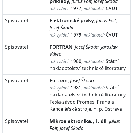
příklady
,
Julius Foit, Josef Škoda
1977,
ČVUT
rok vydání:
nakladatel:
Spisovatel
Elektronické prvky
,
Julius Foit,
Josef Škoda
1979,
ČVUT
rok vydání:
nakladatel:
Spisovatel
FORTRAN
,
Josef Škoda, Jaroslav
Vávra
1980,
Státní
rok vydání:
nakladatel:
nakladatelství technické literatury
Spisovatel
Fortran
,
Josef Škoda
1981,
Státní
rok vydání:
nakladatel:
nakladatelství technické literatury,
Tesla-závod Promes, Praha a
Kancelářské stroje, n. p. Ostrava
Spisovatel
Mikroelektronika., 1. díl
,
Julius
Foit, Josef Škoda