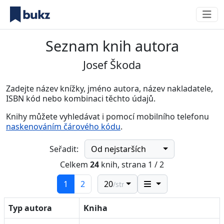
Seznam knih autora
Josef Škoda
Zadejte název knížky, jméno autora, název nakladatele,
ISBN kód nebo kombinaci těchto údajů.
Knihy můžete vyhledávat i pomocí mobilního telefonu
naskenováním čárového kódu
.
Od nejstarších
Seřadit:
Celkem
24
knih, strana 1 / 2
(current)
1
2
20
/str.
Typ autora
Kniha