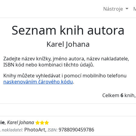
Nástroje
M
Seznam knih autora
Karel Johana
Zadejte název knížky, jméno autora, název nakladatele,
ISBN kód nebo kombinaci těchto údajů.
Knihy můžete vyhledávat i pomocí mobilního telefonu
naskenováním čárového kódu
.
Celkem
6
knih,
ie
,
Karel Johana
,
PhotoArt,
9788090459786
nakladatel:
ISBN: