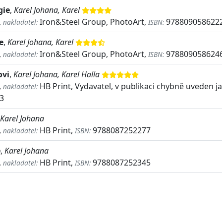
gie
,
Karel Johana, Karel
,
Iron&Steel Group, PhotoArt,
978809058622
nakladatel:
ISBN:
e
,
Karel Johana, Karel
,
Iron&Steel Group, PhotoArt,
978809058624
nakladatel:
ISBN:
ovi
,
Karel Johana, Karel Halla
,
HB Print, Vydavatel, v publikaci chybně uveden 
nakladatel:
3
Karel Johana
,
HB Print,
9788087252277
nakladatel:
ISBN:
e
,
Karel Johana
,
HB Print,
9788087252345
nakladatel:
ISBN: