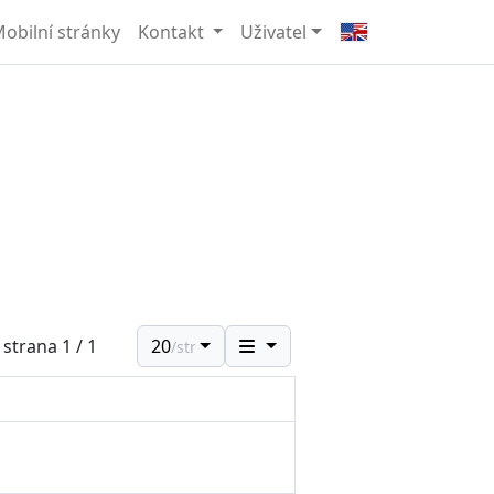
obilní stránky
Kontakt
Uživatel
 strana 1 / 1
20
/str.