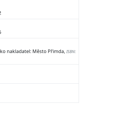
2
6
jako nakladatel: Město Přimda,
ISBN: