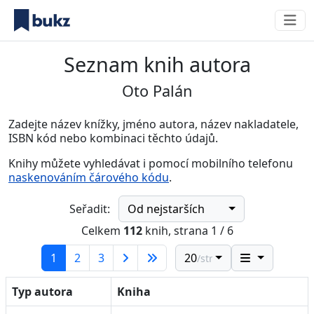
Seznam knih autora
Oto Palán
Zadejte název knížky, jméno autora, název nakladatele,
ISBN kód nebo kombinaci těchto údajů.
Knihy můžete vyhledávat i pomocí mobilního telefonu
naskenováním čárového kódu
.
Od nejstarších
Seřadit:
Celkem
112
knih, strana 1 / 6
(current)
1
2
3
20
/str.
Typ autora
Kniha