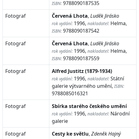
9788090187535
ISBN:
Fotograf
Červená Lhota
,
Luděk Jirásko
1996,
Helma,
rok vydání:
nakladatel:
9788090187542
ISBN:
Fotograf
Červená Lhota
,
Luděk Jirásko
1996,
Helma,
rok vydání:
nakladatel:
9788090187559
ISBN:
Fotograf
Alfred Justitz (1879-1934)
1996,
Státní
rok vydání:
nakladatel:
galerie výtvarného umění,
ISBN:
9788085016321
Fotograf
Sbírka starého českého umění
1996,
Národní
rok vydání:
nakladatel:
galerie
Fotograf
Cesty ke světlu
,
Zdeněk Hajný