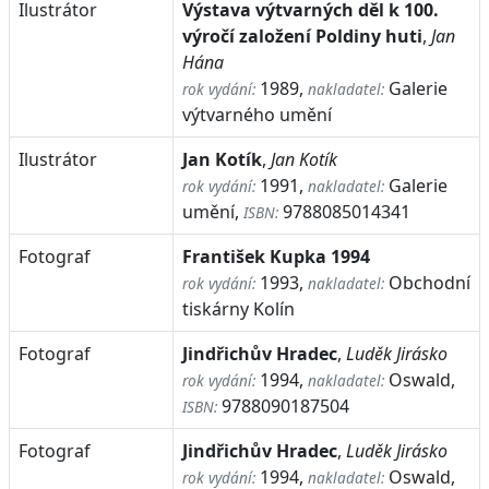
Ilustrátor
Výstava výtvarných děl k 100.
výročí založení Poldiny huti
,
Jan
Hána
1989,
Galerie
rok vydání:
nakladatel:
výtvarného umění
Ilustrátor
Jan Kotík
,
Jan Kotík
1991,
Galerie
rok vydání:
nakladatel:
umění,
9788085014341
ISBN:
Fotograf
František Kupka 1994
1993,
Obchodní
rok vydání:
nakladatel:
tiskárny Kolín
Fotograf
Jindřichův Hradec
,
Luděk Jirásko
1994,
Oswald,
rok vydání:
nakladatel:
9788090187504
ISBN:
Fotograf
Jindřichův Hradec
,
Luděk Jirásko
1994,
Oswald,
rok vydání:
nakladatel: