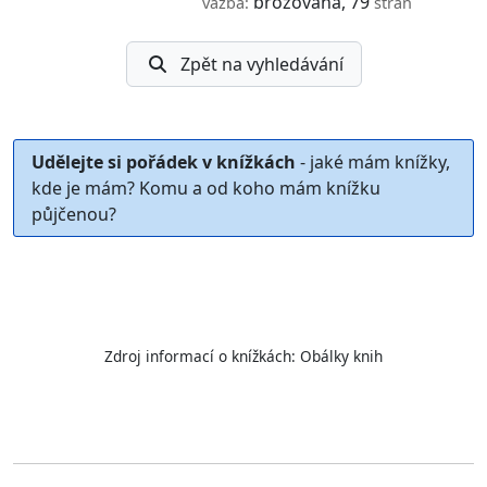
brožovaná, 79
vazba:
stran
Zpět na vyhledávání
Udělejte si pořádek v knížkách
- jaké mám knížky,
kde je mám? Komu a od koho mám knížku
půjčenou?
Zdroj informací o knížkách:
Obálky knih