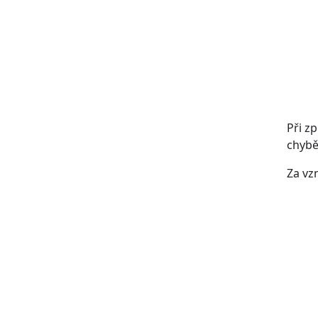
Při z
chybě
Za vz