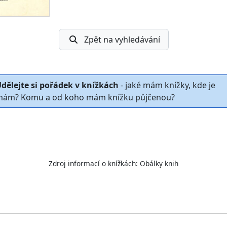
Zpět na vyhledávání
dělejte si pořádek v knížkách
- jaké mám knížky, kde je
ám? Komu a od koho mám knížku půjčenou?
Zdroj informací o knížkách:
Obálky knih