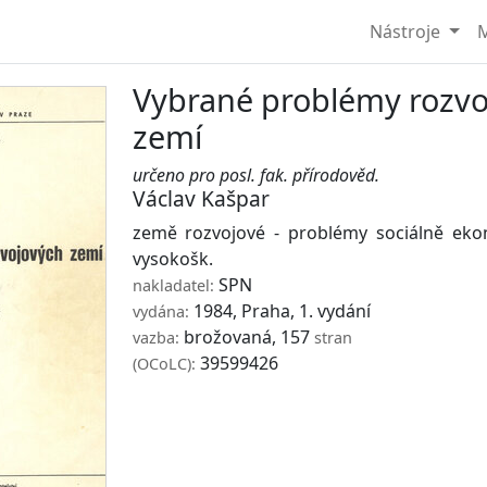
Nástroje
M
Vybrané problémy rozvo
zemí
určeno pro posl. fak. přírodověd.
Václav Kašpar
země rozvojové - problémy sociálně eko
vysokošk.
SPN
nakladatel:
1984, Praha, 1. vydání
vydána:
brožovaná, 157
vazba:
stran
39599426
(OCoLC):