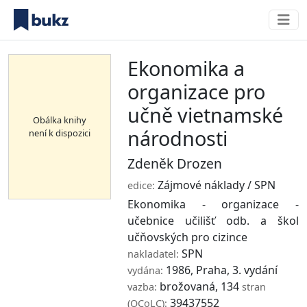
Ekonomika a
organizace pro
učně vietnamské
Obálka knihy
národnosti
není k dispozici
Zdeněk Drozen
Zájmové náklady / SPN
edice:
Ekonomika - organizace -
učebnice učilišť odb. a škol
učňovských pro cizince
SPN
nakladatel:
1986, Praha, 3. vydání
vydána:
brožovaná, 134
vazba:
stran
39437552
(OCoLC):