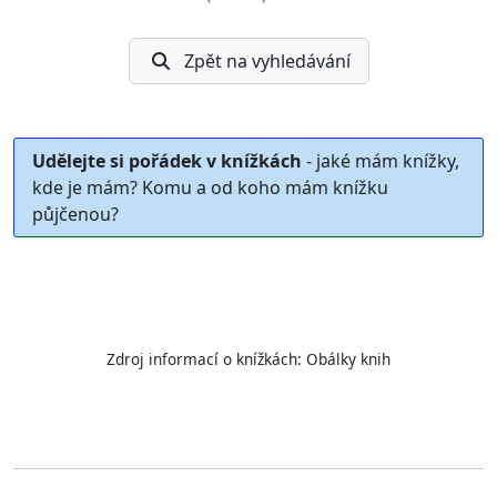
Zpět na vyhledávání
Udělejte si pořádek v knížkách
- jaké mám knížky,
kde je mám? Komu a od koho mám knížku
půjčenou?
Zdroj informací o knížkách:
Obálky knih