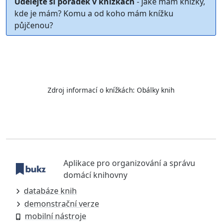
Udělejte si pořádek v knížkách
- jaké mám knížky,
kde je mám? Komu a od koho mám knížku
půjčenou?
Zdroj informací o knížkách:
Obálky knih
Aplikace pro organizování a správu
domácí knihovny
databáze knih
demonstrační verze
mobilní nástroje