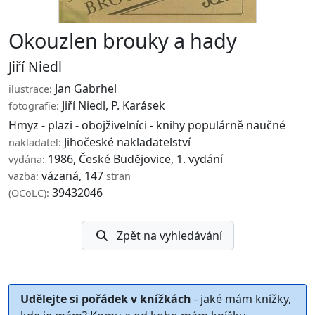
Okouzlen brouky a hady
Jiří Niedl
Jan Gabrhel
ilustrace:
Jiří Niedl
,
P. Karásek
fotografie:
Hmyz - plazi - obojživelníci - knihy populárně naučné
Jihočeské nakladatelství
nakladatel:
1986, České Budějovice, 1. vydání
vydána:
vázaná, 147
vazba:
stran
39432046
(OCoLC):
Zpět na vyhledávání
Udělejte si pořádek v knížkách
- jaké mám knížky,