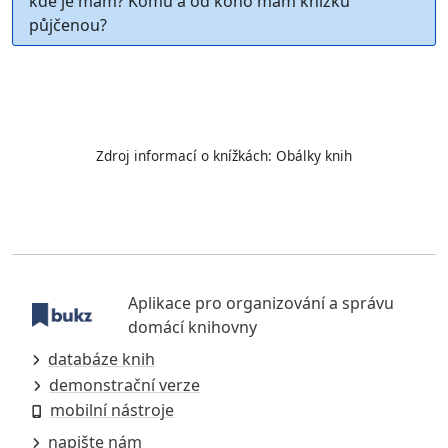
kde je mám? Komu a od koho mám knížku
půjčenou?
Zdroj informací o knížkách:
Obálky knih
Aplikace pro organizování a správu
domácí knihovny
databáze knih
demonstrační verze
mobilní nástroje
napište nám