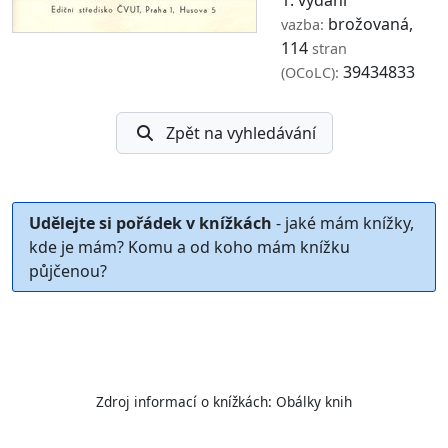
1. vydání
brožovaná,
vazba:
114
stran
39434833
(OCoLC):
Zpět na vyhledávání
Udělejte si pořádek v knížkách
- jaké mám knížky,
kde je mám? Komu a od koho mám knížku
půjčenou?
Zdroj informací o knížkách:
Obálky knih