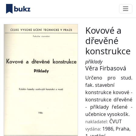
Kovové a
dřevěné
konstrukce
příklady
Věra Firbasová
Určeno pro stud.
fak. stavební
konstrukce kovové -
konstrukce dřevěné
- příklady řešené -
učebnice vysokošk.
ČVUT
nakladatel:
1986, Praha,
vydána: