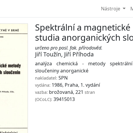
Nástroje
M
Spektrální a magnetické
studia anorganických sl
určeno pro posl. fak. přírodověd.
Jiří Toužín
,
Jiří Příhoda
analýza chemická - metody spektráln
sloučeniny anorganické
SPN
nakladatel:
1986, Praha, 1. vydání
vydána:
brožovaná, 221
vazba:
stran
39415013
(OCoLC):