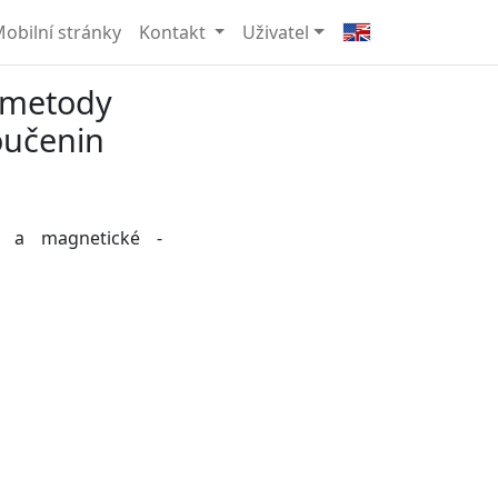
obilní stránky
Kontakt
Uživatel
 metody
oučenin
í a magnetické -