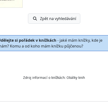
Zpět na vyhledávání
dělejte si pořádek v knížkách
- jaké mám knížky, kde je
ám? Komu a od koho mám knížku půjčenou?
Zdroj informací o knížkách:
Obálky knih