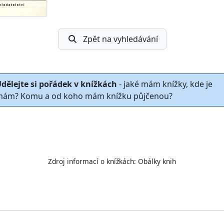
Zpět na vyhledávání
dělejte si pořádek v knížkách
- jaké mám knížky, kde je
ám? Komu a od koho mám knížku půjčenou?
Zdroj informací o knížkách:
Obálky knih