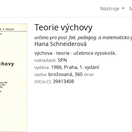
Nástroje
M
Teorie výchovy
určeno pro posl. fak. pedagog. a matematicko-f
Hana Schneiderová
výchova - teorie - učebnice vysokošk.
SPN
nakladatel:
1986, Praha, 1. vydání
vydána:
brožovaná, 360
vazba:
stran
39413408
(OCoLC):