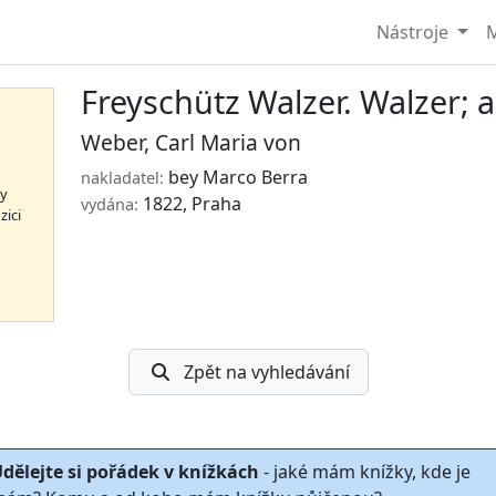
Nástroje
M
Freyschütz Walzer. Walzer;
Weber, Carl Maria von
bey Marco Berra
nakladatel:
hy
1822, Praha
vydána:
zici
Zpět na vyhledávání
dělejte si pořádek v knížkách
- jaké mám knížky, kde je