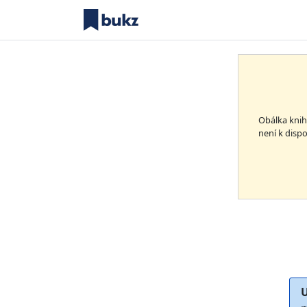
Obálka kni
není k dispo
U