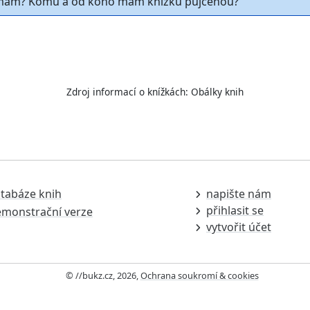
ám? Komu a od koho mám knížku půjčenou?
Zdroj informací o knížkách:
Obálky knih
tabáze knih
napište nám
přihlasit se
monstrační verze
vytvořit účet
© //bukz.cz, 2026,
Ochrana soukromí & cookies