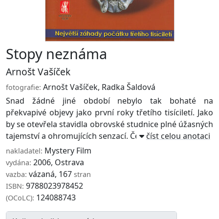
Stopy neznáma
Arnošt Vašíček
Arnošt Vašíček
,
Radka Šaldová
fotografie:
Snad žádné jiné období nebylo tak bohaté na
překvapivé objevy jako první roky třetího tisíciletí. Jako
by se otevřela stavidla obrovské studnice plné úžasných
tajemství a ohromujících senzací. Ček ...
číst celou anotaci
Mystery Film
nakladatel:
2006, Ostrava
vydána:
vázaná, 167
vazba:
stran
9788023978452
ISBN:
124088743
(OCoLC):