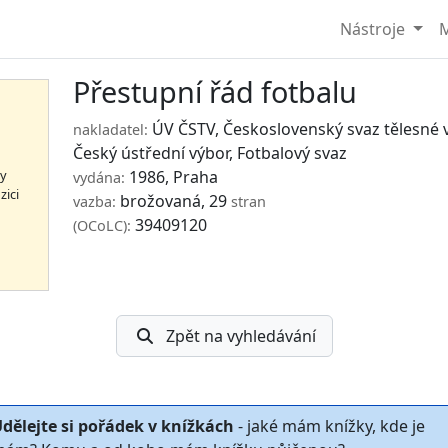
Nástroje
M
Přestupní řád fotbalu
ÚV ČSTV
, Československý svaz tělesné 
nakladatel:
Český ústřední výbor, Fotbalový svaz
hy
1986, Praha
vydána:
zici
brožovaná, 29
vazba:
stran
39409120
(OCoLC):
Zpět na vyhledávání
dělejte si pořádek v knížkách
- jaké mám knížky, kde je