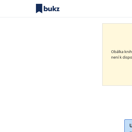
Obálka kni
není k dispo
U