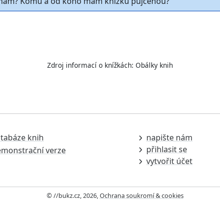
ám? Komu a od koho mám knížku půjčenou?
Zdroj informací o knížkách:
Obálky knih
tabáze knih
napište nám
přihlasit se
monstrační verze
vytvořit účet
© //bukz.cz, 2026,
Ochrana soukromí & cookies