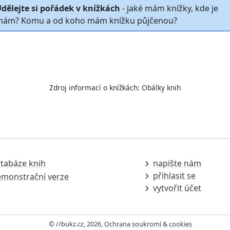
dělejte si pořádek v knížkách
- jaké mám knížky, kde je
ám? Komu a od koho mám knížku půjčenou?
Zdroj informací o knížkách:
Obálky knih
tabáze knih
napište nám
přihlasit se
monstrační verze
vytvořit účet
© //bukz.cz, 2026,
Ochrana soukromí & cookies