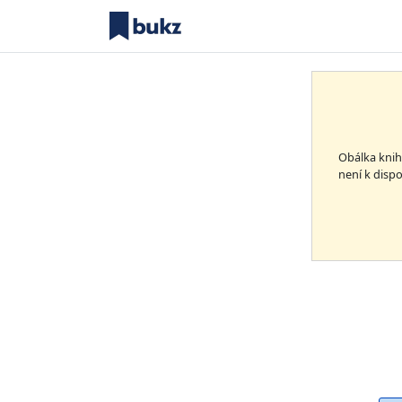
Obálka kni
není k dispo