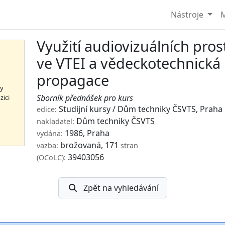
Nástroje
M
Využití audiovizuálních pro
ve VTEI a vědeckotechnická
propagace
hy
Sborník přednášek pro kurs
zici
Studijní kursy / Dům techniky ČSVTS, Praha
edice:
Dům techniky ČSVTS
nakladatel:
1986, Praha
vydána:
brožovaná, 171
vazba:
stran
39403056
(OCoLC):
Zpět na vyhledávání