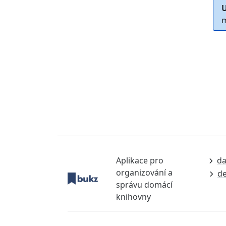
U
m
Aplikace pro
da
organizování a
de
správu domácí
knihovny