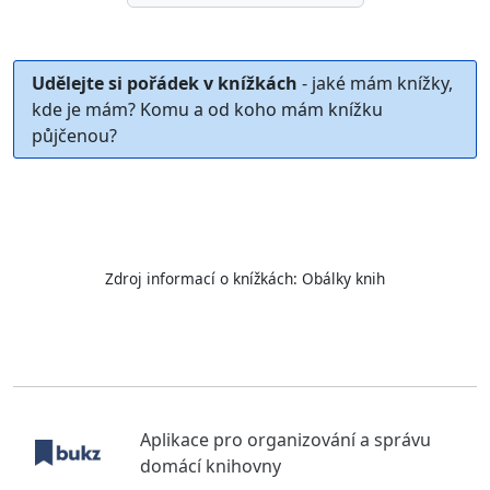
Udělejte si pořádek v knížkách
- jaké mám knížky,
kde je mám? Komu a od koho mám knížku
půjčenou?
Zdroj informací o knížkách:
Obálky knih
Aplikace pro organizování a správu
domácí knihovny