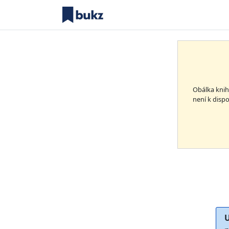
Obálka kni
není k dispo
U