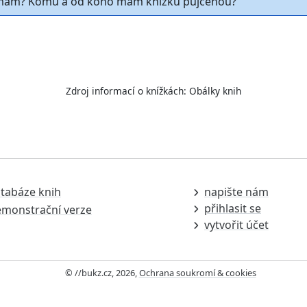
ám? Komu a od koho mám knížku půjčenou?
Zdroj informací o knížkách:
Obálky knih
tabáze knih
napište nám
přihlasit se
monstrační verze
vytvořit účet
© //bukz.cz, 2026,
Ochrana soukromí & cookies