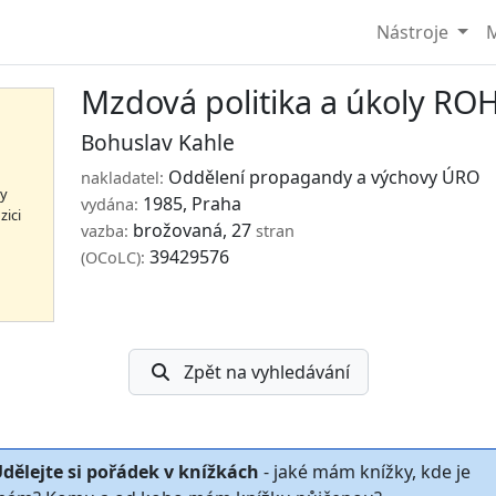
Nástroje
M
Mzdová politika a úkoly RO
Bohuslav Kahle
Oddělení propagandy a výchovy ÚRO
nakladatel:
hy
1985, Praha
vydána:
zici
brožovaná, 27
vazba:
stran
39429576
(OCoLC):
Zpět na vyhledávání
dělejte si pořádek v knížkách
- jaké mám knížky, kde je