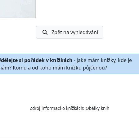
Zpět na vyhledávání
dělejte si pořádek v knížkách
- jaké mám knížky, kde je
ám? Komu a od koho mám knížku půjčenou?
Zdroj informací o knížkách:
Obálky knih