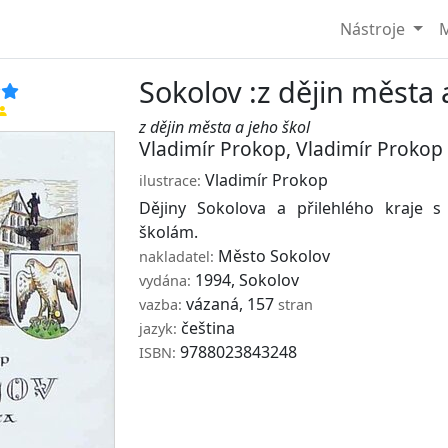
Nástroje
M
Sokolov :z dějin města 
z dějin města a jeho škol
Vladimír Prokop
,
Vladimír Prokop
Vladimír Prokop
ilustrace:
Dějiny Sokolova a přilehlého kraje s
školám.
Město Sokolov
nakladatel:
1994, Sokolov
vydána:
vázaná, 157
vazba:
stran
čeština
jazyk:
9788023843248
ISBN: