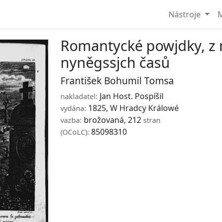
Nástroje
M
Romantycké powjdky, z 
nyněgssjch časů
František Bohumil Tomsa
Jan Host. Pospíšil
nakladatel:
1825, W Hradcy Králowé
vydána:
brožovaná, 212
vazba:
stran
85098310
(OCoLC):