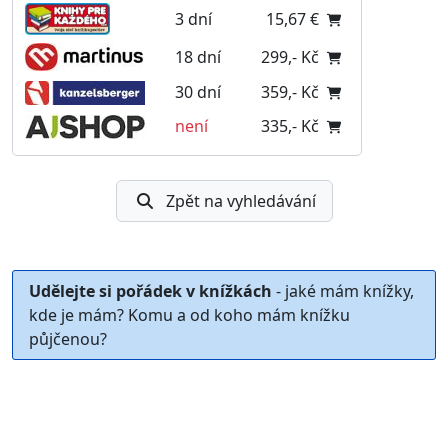
3 dní
15,67 €
18 dní
299,- Kč
30 dní
359,- Kč
není
335,- Kč
Zpět na vyhledávání
Udělejte si pořádek v knížkách
- jaké mám knížky,
kde je mám? Komu a od koho mám knížku
půjčenou?