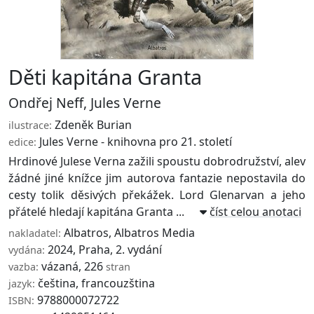
Děti kapitána Granta
Ondřej Neff
,
Jules Verne
Zdeněk Burian
ilustrace:
Jules Verne - knihovna pro 21. století
edice:
Hrdinové Julese Verna zažili spoustu dobrodružství, alev
žádné jiné knížce jim autorova fantazie nepostavila do
cesty tolik děsivých překážek. Lord Glenarvan a jeho
přátelé hledají kapitána Granta ...
číst celou anotaci
Albatros
,
Albatros Media
nakladatel:
2024, Praha, 2. vydání
vydána:
vázaná, 226
vazba:
stran
čeština, francouzština
jazyk:
9788000072722
ISBN: