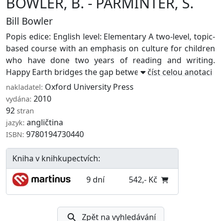
BOWLER, B. - PARMINTER, S.
Bill Bowler
Popis edice: English level: Elementary A two-level, topic-
based course with an emphasis on culture for children
who have done two years of reading and writing.
Happy Earth bridges the gap between ...
číst celou anotaci
Oxford University Press
nakladatel:
2010
vydána:
92
stran
angličtina
jazyk:
9780194730440
ISBN:
Kniha v knihkupectvích:
9 dní
542,- Kč
Zpět na vyhledávání