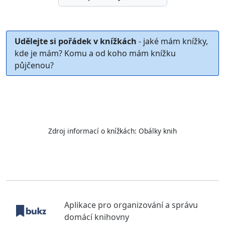
Udělejte si pořádek v knížkách
- jaké mám knížky,
kde je mám? Komu a od koho mám knížku
půjčenou?
Zdroj informací o knížkách:
Obálky knih
Aplikace pro organizování a správu
domácí knihovny