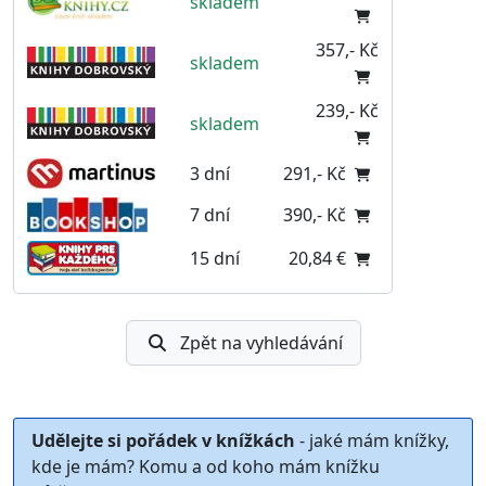
skladem
357,- Kč
skladem
239,- Kč
skladem
3 dní
291,- Kč
7 dní
390,- Kč
15 dní
20,84 €
Zpět na vyhledávání
Udělejte si pořádek v knížkách
- jaké mám knížky,
kde je mám? Komu a od koho mám knížku