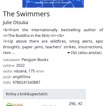
The Swimmers
Julie Otsuka
<b>From the internationally bestselling author of
<i>The Buddha in the Attic</i></b>
<i>Up above there are wildfires, smog alerts, epic
droughts, paper jams, teachers' strikes, insurrections,
revo ...
číst celou anotaci
Penguin Books
nakladatel:
2022
vydána:
vázaná, 175
vazba:
stran
angličtina
jazyk:
9780241543887
ISBN:
Kniha v knihkupectvích:
290,- Kč