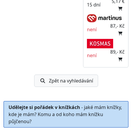
5,17 €
15 dní
87,- Kč
není
89,- Kč
není
Zpět na vyhledávání
Udělejte si pořádek v knížkách
- jaké mám knížky,
kde je mám? Komu a od koho mám knížku
půjčenou?