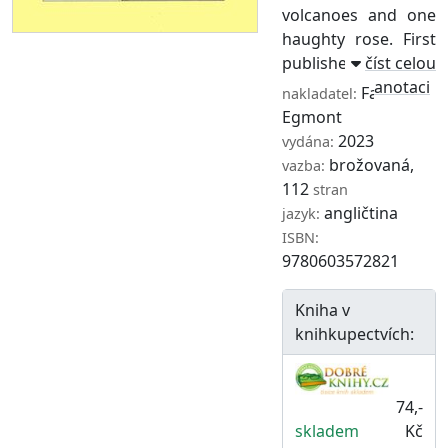
volcanoes and one
haughty rose. First
published in 194 ...
číst celou
anotaci
Farshore
,
nakladatel:
Egmont
2023
vydána:
brožovaná,
vazba:
112
stran
angličtina
jazyk:
ISBN:
9780603572821
Kniha v
knihkupectvích:
74,-
skladem
Kč