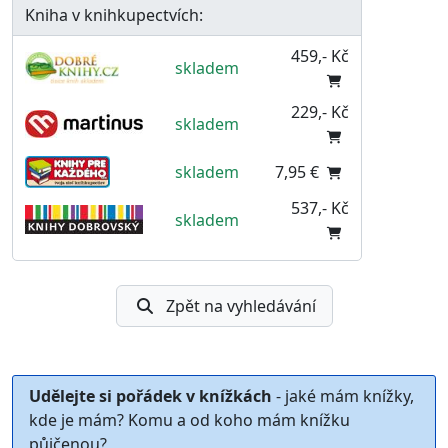
Kniha v knihkupectvích:
459,- Kč
skladem
229,- Kč
skladem
skladem
7,95 €
537,- Kč
skladem
Zpět na vyhledávání
Udělejte si pořádek v knížkách
- jaké mám knížky,
kde je mám? Komu a od koho mám knížku
půjčenou?