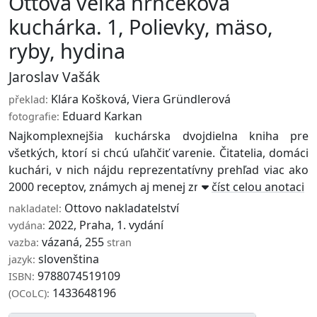
Ottova veľká hrnčeková
kuchárka. 1, Polievky, mäso,
ryby, hydina
Jaroslav Vašák
Klára Košková
,
Viera Gründlerová
překlad:
Eduard Karkan
fotografie:
Najkomplexnejšia kuchárska dvojdielna kniha pre
všetkých, ktorí si chcú uľahčiť varenie. Čitatelia, domáci
kuchári, v nich nájdu reprezentatívny prehľad viac ako
2000 receptov, známych aj menej zn ...
číst celou anotaci
Ottovo nakladatelství
nakladatel:
2022, Praha, 1. vydání
vydána:
vázaná, 255
vazba:
stran
slovenština
jazyk:
9788074519109
ISBN:
1433648196
(OCoLC):