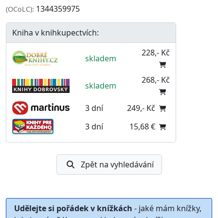
1344359975
(OCoLC):
Kniha v knihkupectvích:
228,- Kč
skladem
268,- Kč
skladem
3 dní
249,- Kč
3 dní
15,68 €
Zpět na vyhledávání
Udělejte si pořádek v knížkách
- jaké mám knížky,