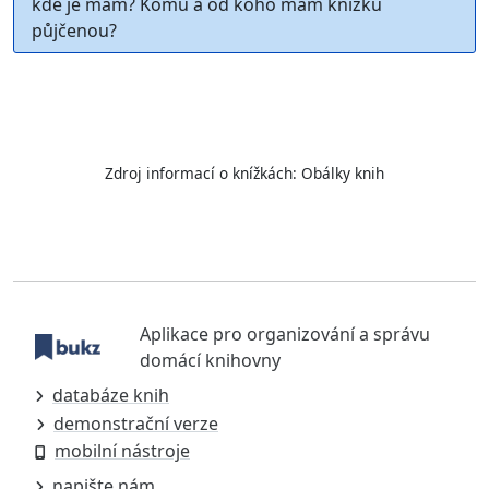
kde je mám? Komu a od koho mám knížku
půjčenou?
Zdroj informací o knížkách:
Obálky knih
Aplikace pro organizování a správu
domácí knihovny
databáze knih
demonstrační verze
mobilní nástroje
napište nám