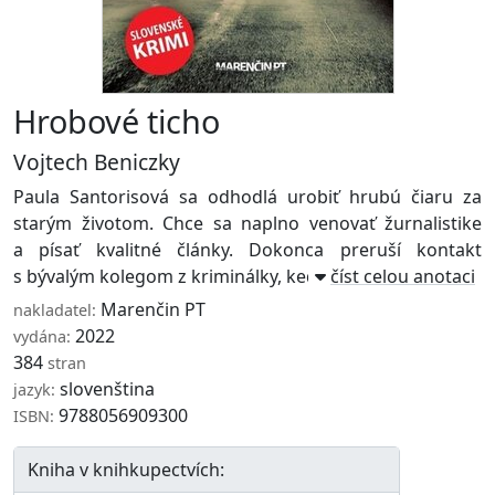
Hrobové ticho
Vojtech Beniczky
Paula Santorisová sa odhodlá urobiť hrubú čiaru za
starým životom. Chce sa naplno venovať žurnalistike
a písať kvalitné články. Dokonca preruší kontakt
s bývalým kolegom z kriminálky, keďže táto c ...
číst celou anotaci
Marenčin PT
nakladatel:
2022
vydána:
384
stran
slovenština
jazyk:
9788056909300
ISBN:
Kniha v knihkupectvích: