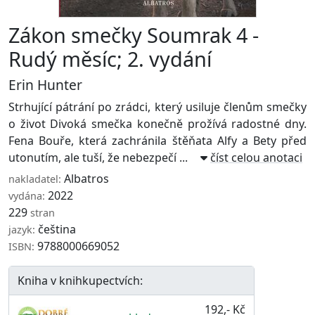
Zákon smečky Soumrak 4 -
Rudý měsíc; 2. vydání
Erin Hunter
Strhující pátrání po zrádci, který usiluje členům smečky
o život Divoká smečka konečně prožívá radostné dny.
Fena Bouře, která zachránila štěňata Alfy a Bety před
utonutím, ale tuší, že nebezpečí ...
číst celou anotaci
Albatros
nakladatel:
2022
vydána:
229
stran
čeština
jazyk:
9788000669052
ISBN:
Kniha v knihkupectvích:
192,- Kč