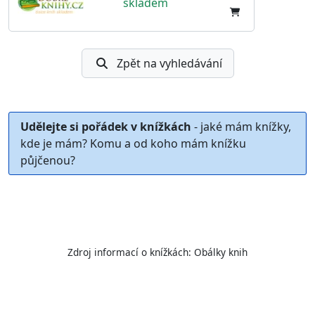
skladem
Zpět na vyhledávání
Udělejte si pořádek v knížkách
- jaké mám knížky,
kde je mám? Komu a od koho mám knížku
půjčenou?
Zdroj informací o knížkách:
Obálky knih