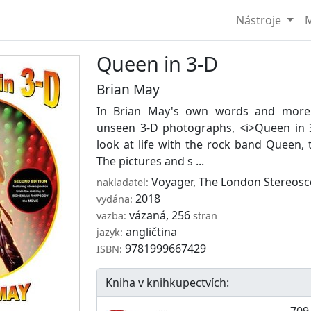
Nástroje
M
Queen in 3-D
Brian May
In Brian May's own words and more 
unseen 3-D photographs, <i>Queen in 3-
look at life with the rock band Queen, t
The pictures and s ...
Voyager
,
The London Stereos
nakladatel:
2018
vydána:
vázaná, 256
vazba:
stran
angličtina
jazyk:
9781999667429
ISBN:
Kniha v knihkupectvích:
709,