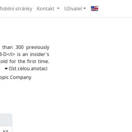
obilní stránky
Kontakt
Uživatel
than 300 previously
D</i> is an insider's
old for the first time.
číst celou anotaci
copic Company
- Kč