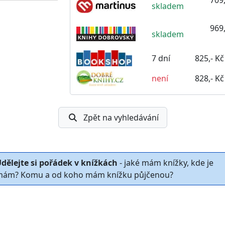
skladem
969,
skladem
7 dní
825,- Kč
není
828,- Kč
Zpět na vyhledávání
dělejte si pořádek v knížkách
- jaké mám knížky, kde je
ám? Komu a od koho mám knížku půjčenou?