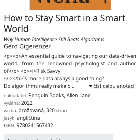
How to Stay Smart in a Smart
World
Why Human Intelligence Still Beats Algorithms
Gerd Gigerenzer
<p><b>An essential guide to navigating our data-driven
world, from the renowned psychologist and author
of</b> <b><i>Risk Savvy
</i></b>Is more data always a good thing?
Do algorithms really make b ...
číst celou anotaci
Penguin Books
,
Allen Lane
nakladatel:
2022
vydána:
brožovaná, 320
vazba:
stran
angličtina
jazyk:
9780241567432
ISBN: