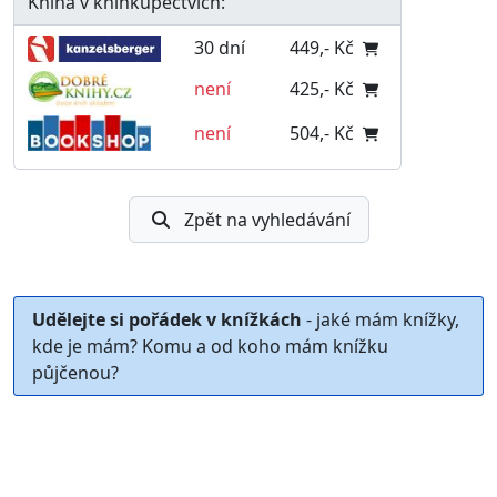
Kniha v knihkupectvích:
30 dní
449,- Kč
není
425,- Kč
není
504,- Kč
Zpět na vyhledávání
Udělejte si pořádek v knížkách
- jaké mám knížky,
kde je mám? Komu a od koho mám knížku
půjčenou?