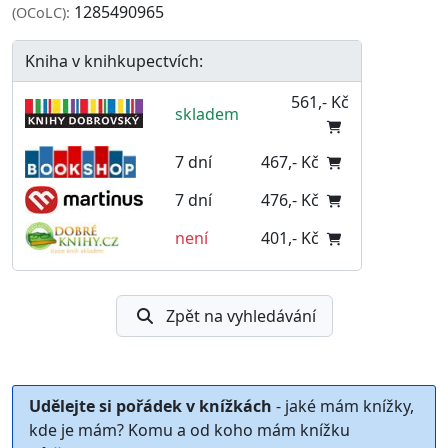
1285490965
(OCoLC):
Kniha v knihkupectvích:
561,- Kč
skladem
7 dní
467,- Kč
7 dní
476,- Kč
není
401,- Kč
Zpět na vyhledávání
Udělejte si pořádek v knížkách
- jaké mám knížky,
kde je mám? Komu a od koho mám knížku