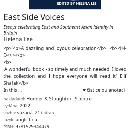
East Side Voices
Essays celebrating East and Southeast Asian identity in
Britain
Helena Lee
<p>'<b>A dazzling and joyous celebration</b>' <b><i>i-
D</i></b>
<b>
'A wonderful book - so timely and much needed. I loved
the collection and I hope everyone will read it' Elif
Shafak</b>
In this ...
číst celou anotaci
Hodder & Stoughton
,
Sceptre
nakladatel:
2022
vydána:
vázaná, 217
vazba:
stran
angličtina
jazyk:
9781529344479
ISBN: