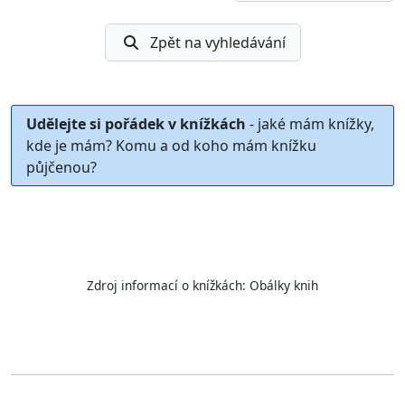
Zpět na vyhledávání
Udělejte si pořádek v knížkách
- jaké mám knížky,
kde je mám? Komu a od koho mám knížku
půjčenou?
Zdroj informací o knížkách:
Obálky knih