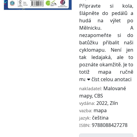
Připravte si kola,
šlápněte do pedálů a
hudá na výlet po
Mělnicku. A
nezapomeňte si do
batůžku přibalit naši
cyklomapu. Není jen
tak ledajaká, ale to
poznáte okamžitě. Je to
totiž mapa ručně
malov ...
číst celou anotaci
Malované
nakladatel:
mapy
,
CBS
2022, Zlín
vydána:
mapa
vazba:
čeština
jazyk:
9788088427278
ISBN: