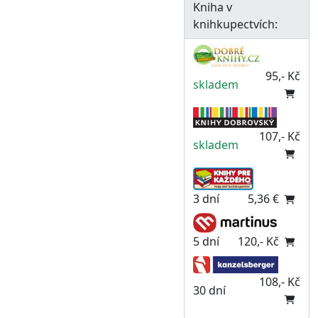
Kniha v
knihkupectvích:
95,- Kč
skladem
107,- Kč
skladem
3 dní
5,36 €
5 dní
120,- Kč
108,- Kč
30 dní