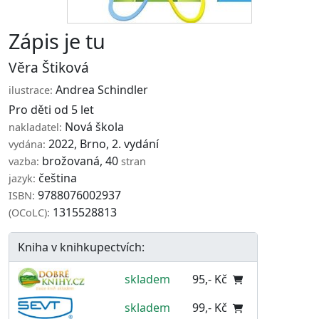
Zápis je tu
Věra Štiková
Andrea Schindler
ilustrace:
Pro děti od 5 let
Nová škola
nakladatel:
2022, Brno, 2. vydání
vydána:
brožovaná, 40
vazba:
stran
čeština
jazyk:
9788076002937
ISBN:
1315528813
(OCoLC):
Kniha v knihkupectvích:
skladem
95,- Kč
skladem
99,- Kč