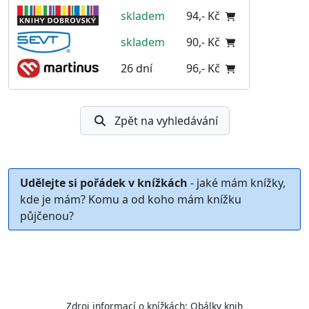
skladem
94,- Kč
skladem
90,- Kč
26 dní
96,- Kč
Zpět na vyhledávání
Udělejte si pořádek v knížkách
- jaké mám knížky,
kde je mám? Komu a od koho mám knížku
půjčenou?
Zdroj informací o knížkách:
Obálky knih