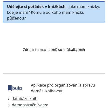
Udělejte si pořádek v knížkách
- jaké mám knížky,
kde je mám? Komu a od koho mám knížku
půjčenou?
Zdroj informací o knížkách:
Obálky knih
Aplikace pro organizování a správu
domácí knihovny
databáze knih
demonstrační verze