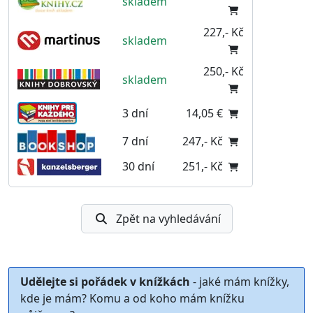
skladem
227,- Kč
skladem
250,- Kč
skladem
3 dní
14,05 €
7 dní
247,- Kč
30 dní
251,- Kč
Zpět na vyhledávání
Udělejte si pořádek v knížkách
- jaké mám knížky,
kde je mám? Komu a od koho mám knížku