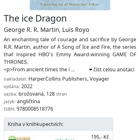
The ice Dragon
George R. R. Martin
,
Luis Royo
An enchanting tale of courage and sacrifice by George
R.R. Martin, author of A Song of Ice and Fire, the series
that inspired HBO's Emmy Award-winning GAME OF
THRONES.
<p>From ancient times the i ...
číst celou anotaci
HarperCollins Publishers
,
Voyager
nakladatel:
2022
vydána:
brožovaná, 128
vazba:
stran
angličtina
jazyk:
9780008518776
ISBN:
Kniha v knihkupectvích:
195,- Kč