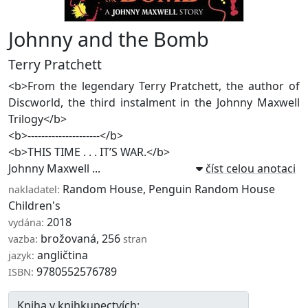
Johnny and the Bomb
Terry Pratchett
<b>From the legendary Terry Pratchett, the author of
Discworld, the third instalment in the Johnny Maxwell
Trilogy</b>
<b>---------------------</b>
<b>THIS TIME . . . IT’S WAR.</b>
Johnny Maxwell ...
číst celou anotaci
Random House
,
Penguin Random House
nakladatel:
Children's
2018
vydána:
brožovaná, 256
vazba:
stran
angličtina
jazyk:
9780552576789
ISBN:
Kniha v knihkupectvích: