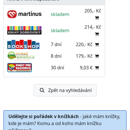
205,- Kč
skladem
214,- Kč
skladem
7 dní
220,- Kč
8 dní
179,- Kč
30 dní
9,03 €
Zpět na vyhledávání
Udělejte si pořádek v knížkách
- jaké mám knížky,
kde je mám? Komu a od koho mám knížku