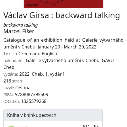
Václav Girsa : backward talking
backward talking
Marcel Fišer
Catalogue of an exhibition held at Galerie výtvarného
umění v Chebu, January 20 - March 20, 2022
Text in Czech and English
Galerie výtvarného umění v Chebu
,
GAVU
nakladatel:
Cheb
2022, Cheb, 1. vydání
vydána:
218
stran
čeština
jazyk:
9788087395509
ISBN:
1325579268
(OCoLC):
Kniha v knihkupectvích:
611,- Kč