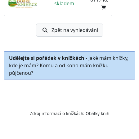
skladem
Zpět na vyhledávání
Udělejte si pořádek v knížkách
- jaké mám knížky,
kde je mám? Komu a od koho mám knížku
půjčenou?
Zdroj informací o knížkách:
Obálky knih