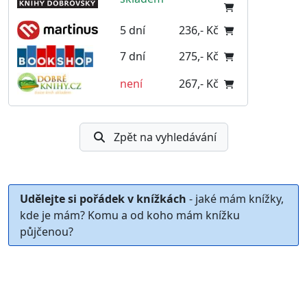
5 dní
236,- Kč
7 dní
275,- Kč
není
267,- Kč
Zpět na vyhledávání
Udělejte si pořádek v knížkách
- jaké mám knížky,
kde je mám? Komu a od koho mám knížku
půjčenou?