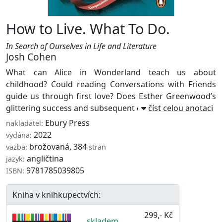
How to Live. What To Do.
In Search of Ourselves in Life and Literature
Josh Cohen
What can Alice in Wonderland teach us about
childhood? Could reading Conversations with Friends
guide us through first love? Does Esther Greenwood’s
glittering success and subsequent collapse in T ...
číst celou anotaci
Ebury Press
nakladatel:
2022
vydána:
brožovaná, 384
vazba:
stran
angličtina
jazyk:
9781785039805
ISBN:
Kniha v knihkupectvích:
299,- Kč
skladem