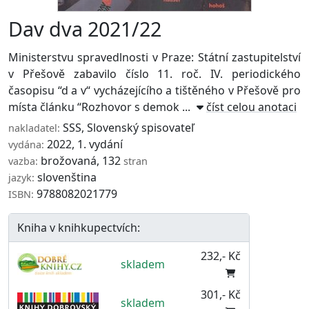
Dav dva 2021/22
Ministerstvu spravedlnosti v Praze: Státní zastupitelství
v Přešově zabavilo číslo 11. roč. IV. periodického
časopisu “d a v“ vycházejícího a tištěného v Přešově pro
místa článku “Rozhovor s demok ...
číst celou anotaci
SSS
,
Slovenský spisovateľ
nakladatel:
2022, 1. vydání
vydána:
brožovaná, 132
vazba:
stran
slovenština
jazyk:
9788082021779
ISBN:
Kniha v knihkupectvích:
232,- Kč
skladem
301,- Kč
skladem