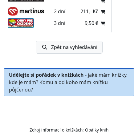
2 dní
211,- Kč
3 dní
9,50 €
Zpět na vyhledávání
Udělejte si pořádek v knížkách
- jaké mám knížky,
kde je mám? Komu a od koho mám knížku
půjčenou?
Zdroj informací o knížkách:
Obálky knih