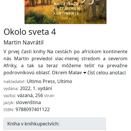
Okolo sveta 4
Martin Navrátil
V prvej časti knihy Na cestách po africkom kontinente
nás Martin previedol viac-menej stredom a severom
Afriky, a tak sa teraz môžeme tešiť na prevažne
podrovníkovú oblasť. Okrem Malawi, Ugandy a ...
číst celou anotaci
Ultimo Press
,
Ultimo
nakladatel:
2022, 1. vydání
vydána:
vázaná, 256
vazba:
stran
slovenština
jazyk:
9788097401122
ISBN:
Kniha v knihkupectvích: