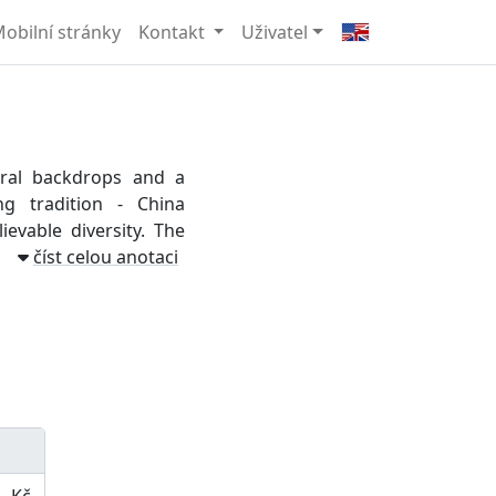
obilní stránky
Kontakt
Uživatel
ural backdrops and a
ng tradition - China
ievable diversity. The
číst celou anotaci
- Kč