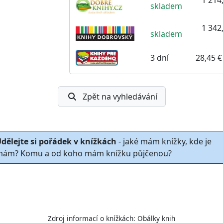
skladem
1 342,
skladem
3 dní
28,45 €
Zpět na vyhledávání
dělejte si pořádek v knížkách
- jaké mám knížky, kde je
ám? Komu a od koho mám knížku půjčenou?
Zdroj informací o knížkách:
Obálky knih