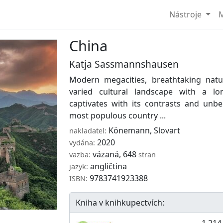
Nástroje
M
China
Katja Sassmannshausen
Modern megacities, breathtaking nat
varied cultural landscape with a lo
captivates with its contrasts and unbel
most populous country ...
Könemann
,
Slovart
nakladatel:
2020
vydána:
vázaná, 648
vazba:
stran
angličtina
jazyk:
9783741923388
ISBN:
Kniha v knihkupectvích:
1 214,