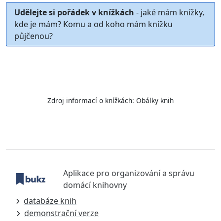
Udělejte si pořádek v knížkách
- jaké mám knížky,
kde je mám? Komu a od koho mám knížku
půjčenou?
Zdroj informací o knížkách:
Obálky knih
Aplikace pro organizování a správu
domácí knihovny
databáze knih
demonstrační verze