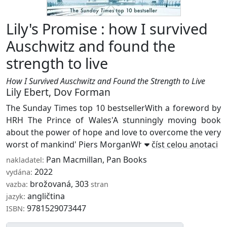
Lily's Promise : how I survived
Auschwitz and found the
strength to live
How I Survived Auschwitz and Found the Strength to Live
Lily Ebert
,
Dov Forman
The Sunday Times top 10 bestsellerWith a foreword by
HRH The Prince of Wales'A stunningly moving book
about the power of hope and love to overcome the very
worst of mankind' Piers MorganWhen Holoc ...
číst celou anotaci
Pan Macmillan
,
Pan Books
nakladatel:
2022
vydána:
brožovaná, 303
vazba:
stran
angličtina
jazyk:
9781529073447
ISBN: