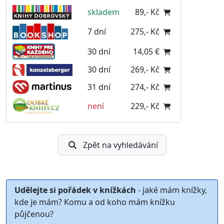
skladem
89,- Kč
7 dní
275,- Kč
30 dní
14,05 €
30 dní
269,- Kč
31 dní
274,- Kč
není
229,- Kč
Zpět na vyhledávání
Udělejte si pořádek v knížkách
- jaké mám knížky,
kde je mám? Komu a od koho mám knížku
půjčenou?