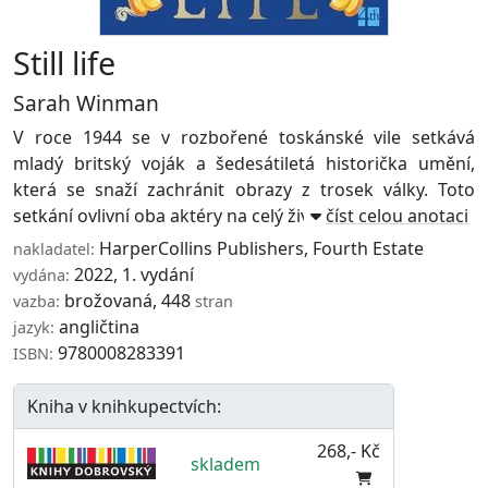
Still life
Sarah Winman
V roce 1944 se v rozbořené toskánské vile setkává
mladý britský voják a šedesátiletá historička umění,
která se snaží zachránit obrazy z trosek války. Toto
setkání ovlivní oba aktéry na celý život ...
číst celou anotaci
HarperCollins Publishers
,
Fourth Estate
nakladatel:
2022, 1. vydání
vydána:
brožovaná, 448
vazba:
stran
angličtina
jazyk:
9780008283391
ISBN:
Kniha v knihkupectvích:
268,- Kč
skladem