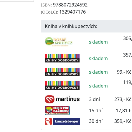
9788072924592
ISBN:
1329407176
(OCoLC):
Kniha v knihkupectvích:
305,
skladem
357,
skladem
skladem
99,- Kč
119,
skladem
3 dní
273,- Kč
15 dní
17,81 €
30 dní
359,- Kč