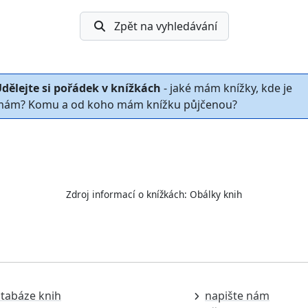
Zpět na vyhledávání
dělejte si pořádek v knížkách
- jaké mám knížky, kde je
ám? Komu a od koho mám knížku půjčenou?
Zdroj informací o knížkách:
Obálky knih
tabáze knih
napište nám