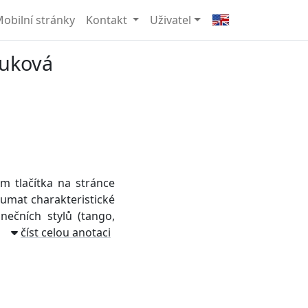
obilní stránky
Kontakt
Uživatel
vuková
em tlačítka na stránce
umat charakteristické
ečních stylů (tango,
číst celou anotaci