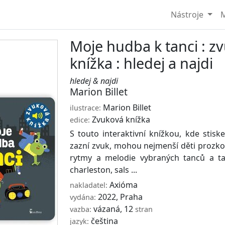
Nástroje
M
Moje hudba k tanci : z
knížka : hledej a najdi
hledej & najdi
Marion Billet
Marion Billet
ilustrace:
Zvuková knížka
edice:
S touto interaktivní knížkou, kde stisk
zazní zvuk, mohou nejmenší děti prozko
rytmy a melodie vybraných tanců a tan
charleston, sals ...
Axióma
nakladatel:
2022, Praha
vydána:
vázaná, 12
vazba:
stran
čeština
jazyk: