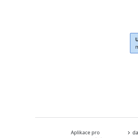
U
m
Aplikace pro
da