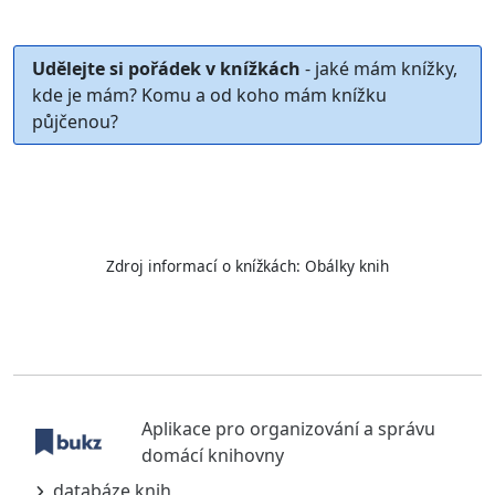
Udělejte si pořádek v knížkách
- jaké mám knížky,
kde je mám? Komu a od koho mám knížku
půjčenou?
Zdroj informací o knížkách:
Obálky knih
Aplikace pro organizování a správu
domácí knihovny
databáze knih