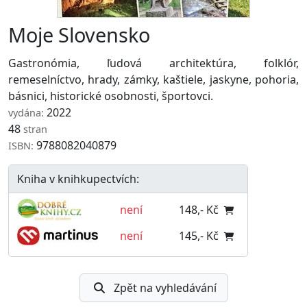
Moje Slovensko
Gastronómia, ľudová architektúra, folklór,
remeselníctvo, hrady, zámky, kaštiele, jaskyne, pohoria,
básnici, historické osobnosti, športovci.
2022
vydána:
48
stran
9788082040879
ISBN:
Kniha v knihkupectvích:
není
148,- Kč
není
145,- Kč
Zpět na vyhledávání