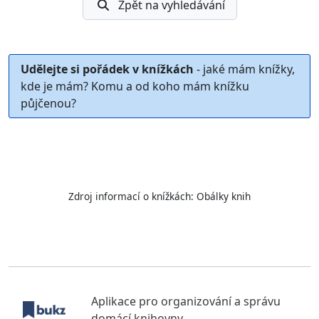
Zpět na vyhledávání
Udělejte si pořádek v knížkách
- jaké mám knížky,
kde je mám? Komu a od koho mám knížku
půjčenou?
Zdroj informací o knížkách:
Obálky knih
Aplikace pro organizování a správu
domácí knihovny