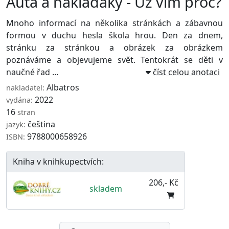
Auta a náklaďáky - Už vím proč?
Mnoho informací na několika stránkách a zábavnou
formou v duchu hesla škola hrou. Den za dnem,
stránku za stránkou a obrázek za obrázkem
poznáváme a objevujeme svět. Tentokrát se děti v
naučné řad ...
číst celou anotaci
Albatros
nakladatel:
2022
vydána:
16
stran
čeština
jazyk:
9788000658926
ISBN:
Kniha v knihkupectvích:
206,- Kč
skladem