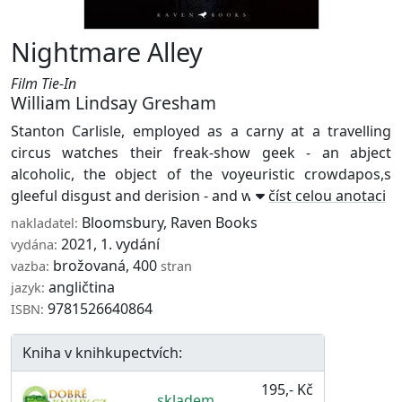
Nightmare Alley
Film Tie-In
William Lindsay Gresham
Stanton Carlisle, employed as a carny at a travelling
circus watches their freak-show geek - an abject
alcoholic, the object of the voyeuristic crowdapos,s
gleeful disgust and derision - and wonde ...
číst celou anotaci
Bloomsbury
,
Raven Books
nakladatel:
2021, 1. vydání
vydána:
brožovaná, 400
vazba:
stran
angličtina
jazyk:
9781526640864
ISBN:
Kniha v knihkupectvích:
195,- Kč
skladem