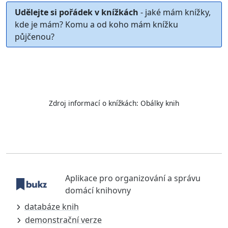
Udělejte si pořádek v knížkách
- jaké mám knížky,
kde je mám? Komu a od koho mám knížku
půjčenou?
Zdroj informací o knížkách:
Obálky knih
Aplikace pro organizování a správu
domácí knihovny
databáze knih
demonstrační verze