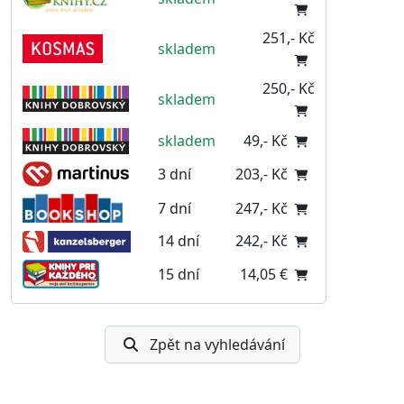
251,- Kč
skladem
250,- Kč
skladem
skladem
49,- Kč
3 dní
203,- Kč
7 dní
247,- Kč
14 dní
242,- Kč
15 dní
14,05 €
Zpět na vyhledávání