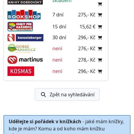
skladem
7 dní
275,- Kč
15 dní
15,62 €
30 dní
296,- Kč
není
276,- Kč
není
278,- Kč
není
296,- Kč
Zpět na vyhledávání
Udělejte si pořádek v knížkách
- jaké mám knížky,
kde je mám? Komu a od koho mám knížku