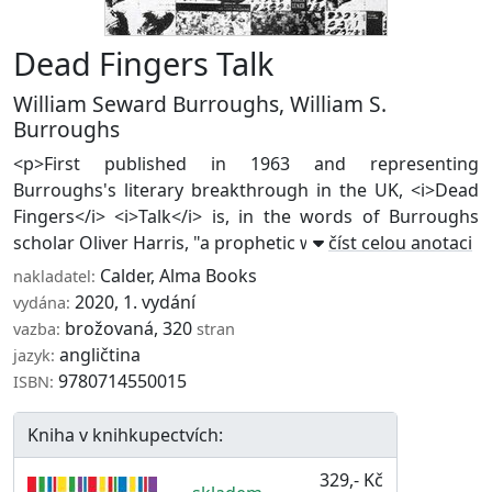
Dead Fingers Talk
William Seward Burroughs
,
William S.
Burroughs
<p>First published in 1963 and representing
Burroughs's literary breakthrough in the UK, <i>Dead
Fingers</i> <i>Talk</i> is, in the words of Burroughs
scholar Oliver Harris, "a prophetic work of h ...
číst celou anotaci
Calder
,
Alma Books
nakladatel:
2020, 1. vydání
vydána:
brožovaná, 320
vazba:
stran
angličtina
jazyk:
9780714550015
ISBN:
Kniha v knihkupectvích:
329,- Kč